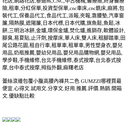
花店,網路花店,泰迪熊,CNC,中古機械,醫療險,終身醫療
險,租車,分紅保單,投資型保單,cnc車床,cnc銑床,麻將,包
裝代工,保養品代工,食品代工,派報,夾報,靠腰墊,汽車窗
簾,隔熱膜,遮陽簾,日本代標,日本代購,旗魚鬆,魚鬆,冰
餅,三明治冰餅,金爐,環保金爐,焚化爐,進銷存,軟體設計,
腳臭,易夏貼,止汗劑,按摩床,單人床,雙人床,租腳踏車,田
尾公路花園,租自行車,租單車,租單車,男性塑身衣,嬰兒
用品,奶瓶推薦,嬰幼兒用品,嬰兒用品購物網,嬰兒用品,
學步鞋,手機維修,台北手機維修,泰式按摩,台北泰式按
摩,台中泰式按摩,拇指外翻,麻糬老店
蕾絲滾邊包覆小腹高腰內褲共二色 GUMZZI哪裡買最
便宜.心得文.試用文.分享文.好用.推薦.評價.熱銷.開箱
文.優缺點比較