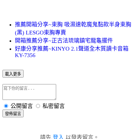
推薦開箱分享~束胸 吸濕速乾魔鬼黏款半身束胸
(黑) LESGO束胸專賣
開箱推薦分享~正古法琉璃鎮宅龍龜擺件
好康分享推薦~KINYO 2.1聲道全木質讀卡音箱
KY-7356
載入更多
公開留言
私密留言
發佈留言
請先
登入
以發表留言。