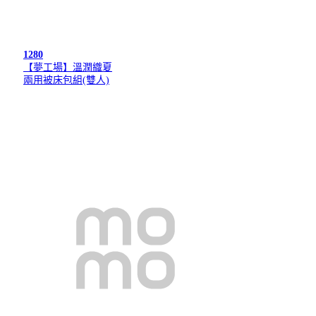
1280
【夢工場】溫潤織夏
兩用被床包組(雙人)