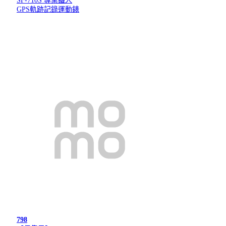
SF-710S 專業鐵人
GPS軌跡記錄運動錶
798