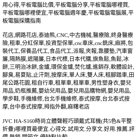
用心得,平板電腦比價,平板電腦分享,平板電腦哪裡買,
平板電腦哪裡便宜,平板電腦週年慶,平板電腦電腦展,平
板電腦採購指南
花店,網路花店,泰迪熊,CNC,中古機械,醫療險,終身醫療
險,租車,分紅保單,投資型保單,cnc車床,cnc銑床,麻將,包
裝代工,保養品代工,食品代工,派報,夾報,靠腰墊,汽車窗
簾,隔熱膜,遮陽簾,日本代標,日本代購,旗魚鬆,魚鬆,冰
餅,三明治冰餅,金爐,環保金爐,焚化爐,進銷存,軟體設計,
腳臭,易夏貼,止汗劑,按摩床,單人床,雙人床,租腳踏車,田
尾公路花園,租自行車,租單車,租單車,男性塑身衣,嬰兒
用品,奶瓶推薦,嬰幼兒用品,嬰兒用品購物網,嬰兒用品,
學步鞋,手機維修,台北手機維修,泰式按摩,台北泰式按
摩,台中泰式按摩,拇指外翻,麻糬老店
JVC HA-S160時尚立體聲輕巧頭戴式耳機(共5色&平整
折疊)哪裡買最便宜.心得文.試用文.分享文.好用.推薦.評
價.熱銷.開箱文.優缺點比較