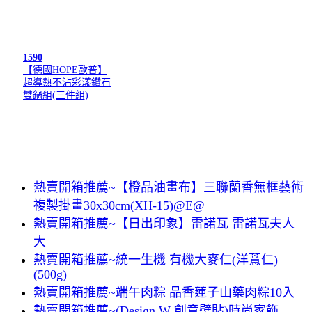
1590
【德國HOPE歐普】
超導熱不沾彩漾鑽石
雙鍋組(三件組)
熱賣開箱推薦~【橙品油畫布】三聯蘭香無框藝術
複製掛畫30x30cm(XH-15)@E@
熱賣開箱推薦~【日出印象】雷諾瓦 雷諾瓦夫人
大
熱賣開箱推薦~統一生機 有機大麥仁(洋薏仁)
(500g)
熱賣開箱推薦~端午肉粽 品香蓮子山藥肉粽10入
熱賣開箱推薦~(Design W 創意壁貼)時尚家飾