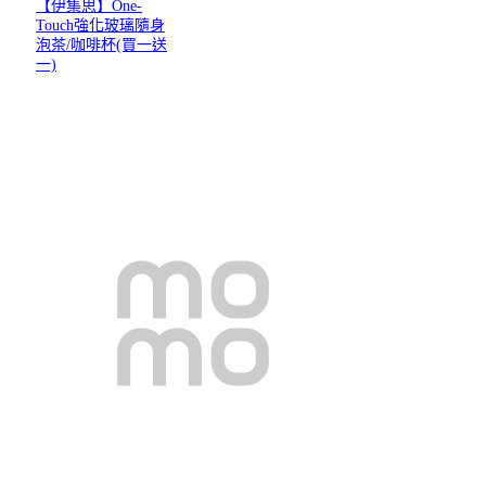
【伊集思】One-
Touch強化玻璃隨身
泡茶/咖啡杯(買一送
一)