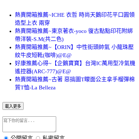
熱賣開箱推薦~ICHE 衣哲 時尚天鵝印花平口圓領
造型上衣 兩穿
熱賣開箱推薦~東京著衣-yoco 復古點點印花附綁
帶洋裝-S.M(共二色)
熱賣開箱推薦~【ORIN】中性街頭帥氣 小龍珠壓
紋牛皮短靴(咖啡)@E@
好康推薦心得~【企鵝寶寶】台灣IC萬用型冷氣機
遙控器(ARC-777)@E@
熱賣開箱推薦~古著 惡搞圖T矇面公主拿手榴彈棉
質T恤-La Belleza
載入更多
公開留言
私密留言