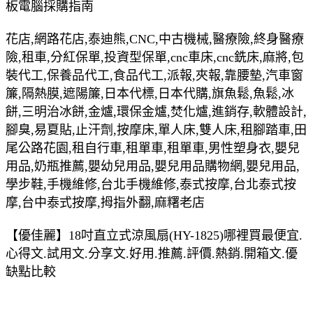
板電腦採購指南
花店,網路花店,泰迪熊,CNC,中古機械,醫療險,終身醫療
險,租車,分紅保單,投資型保單,cnc車床,cnc銑床,麻將,包
裝代工,保養品代工,食品代工,派報,夾報,靠腰墊,汽車窗
簾,隔熱膜,遮陽簾,日本代標,日本代購,旗魚鬆,魚鬆,冰
餅,三明治冰餅,金爐,環保金爐,焚化爐,進銷存,軟體設計,
腳臭,易夏貼,止汗劑,按摩床,單人床,雙人床,租腳踏車,田
尾公路花園,租自行車,租單車,租單車,男性塑身衣,嬰兒
用品,奶瓶推薦,嬰幼兒用品,嬰兒用品購物網,嬰兒用品,
學步鞋,手機維修,台北手機維修,泰式按摩,台北泰式按
摩,台中泰式按摩,拇指外翻,麻糬老店
【優佳麗】18吋直立式涼風扇(HY-1825)哪裡買最便宜.
心得文.試用文.分享文.好用.推薦.評價.熱銷.開箱文.優
缺點比較